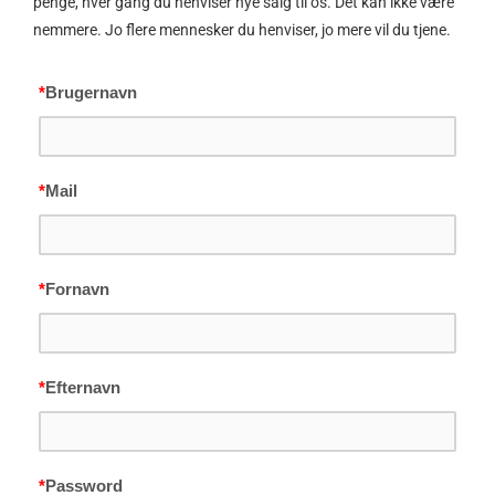
penge, hver gang du henviser nye salg til os. Det kan ikke være
nemmere. Jo flere mennesker du henviser, jo mere vil du tjene.
*
Brugernavn
*
Mail
*
Fornavn
*
Efternavn
*
Password