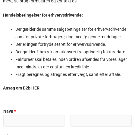
mere, så brug formularen og kontakt os.
Handelsbetingelser for erhvervsdrivende:
Der gælder de samme salgsbetingelser for erhvervsdrivende
som for private forbrugere, dog med følgende ændringer:
Der er ingen fortrydelsesret for erhvervsdrivende.
Der gælder 1 års reklamationsret fra oprindelig fakturadato.
Fakturaer skal betales inden ordren afsendes fra vores lager,
med mindre at der er aftalt en kreditlinie
Fragt beregnes og afregnes efter vægt, samt efter aftale.
Ansøg om B2b HER
Navn
*
F
L