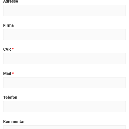
i
a
Adresse
r
s
s
t
t
Firma
CVR
*
Mail
*
Telefon
Kommentar