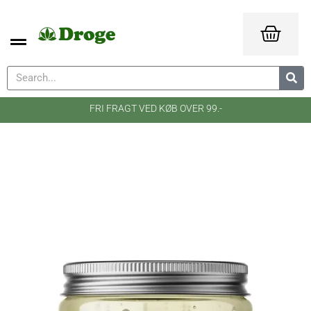
FRI FRAGT VED KØB OVER 99.-