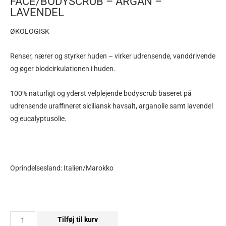
FACE/BODYSCRUB – ARGAN –
LAVENDEL
ØKOLOGISK
Renser, nærer og styrker huden – virker udrensende, vanddrivende
og øger blodcirkulationen i huden.
100% naturligt og yderst velplejende bodyscrub baseret på
udrensende uraffineret siciliansk havsalt, arganolie samt lavendel
og eucalyptusolie.
Oprindelsesland: Italien/Marokko
Tilføj til kurv