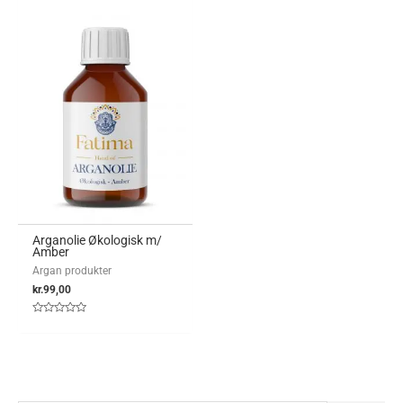
Arganolie Økologisk m/
Amber
Argan produkter
kr.
99,00
Vurderet
0
ud
af
5