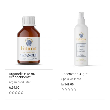
ud
ud
af
af
5
5
Arganolie Øko m/
Rosenvand Ægte
Orangeblomst
Spa & wellness
Argan produkter
kr.
149,00
kr.
99,00
Vurderet
0
Vurderet
ud
0
af
ud
5
af
5