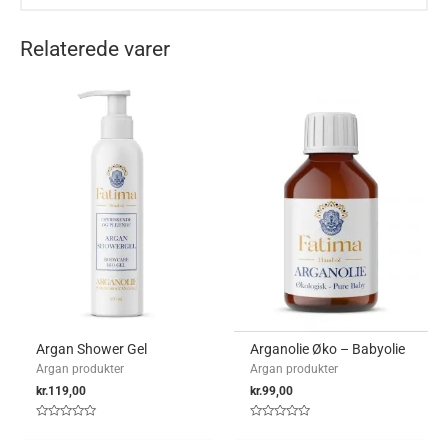
Relaterede varer
Argan Shower Gel
Arganolie Øko – Babyolie
Argan produkter
Argan produkter
kr.
119,00
kr.
99,00
Vurderet
Vurderet
0
0