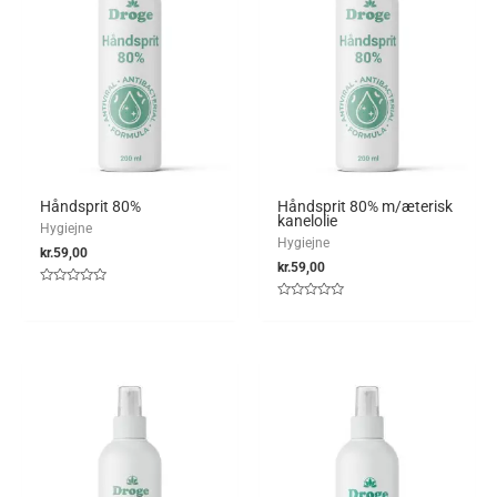
Håndsprit 80%
Håndsprit 80% m/æterisk
kanelolie
Hygiejne
Hygiejne
kr.
59,00
kr.
59,00
Vurderet
0
Vurderet
ud
0
af
ud
5
af
5