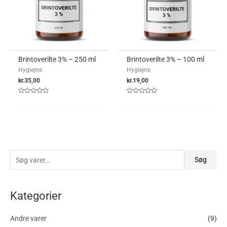
Brintoverilte 3% – 250 ml
Brintoverilte 3% – 100 ml
Hygiejne
Hygiejne
kr.
35,00
kr.
19,00
Vurderet
Vurderet
0
0
ud
ud
af
af
5
5
Søg
Kategorier
Andre varer
(9)