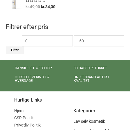
r
f
e
V
5
kr.
49,00
kr.
34,30
t
u
0
r
u
d
d
e
a
r
Filtrer efter pris
f
e
5
t
0
u
d
a
Filter
f
5
DANSKEJET WEBSHOP
30 DAGES RETURRET
UNIKT BRAND AF HØJ
HURTIG LEVERING 1-2
KVALITET
HVERDAGE
Hurtige Links
Kategorier
Hjem
CSR Politik
Lav selv kosmetik
Privatliv Politik