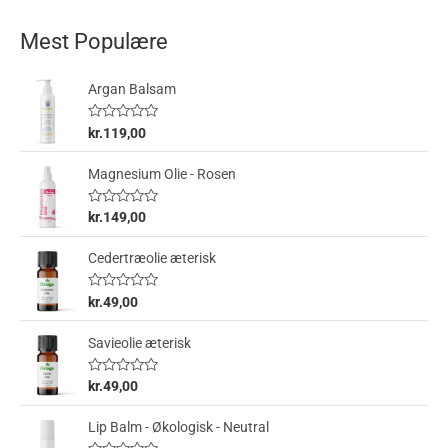
Mest Populære
Argan Balsam
V
kr.
119,00
u
r
d
Magnesium Olie - Rosen
e
r
e
V
kr.
149,00
t
u
0
r
u
d
Cedertræolie æterisk
d
e
a
r
f
e
V
5
kr.
49,00
t
u
0
r
u
d
Savieolie æterisk
d
e
a
r
f
e
V
5
kr.
49,00
t
u
0
r
u
d
Lip Balm - Økologisk - Neutral
d
e
a