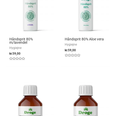
Håndsprit 80%
Håndsprit 80% Aloe vera
m/lavendel
Hygiejne
Hygiejne
kr.
59,00
kr.
59,00
Vurderet
0
Vurderet
ud
0
af
ud
5
af
5