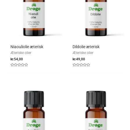
Niaouliolie æterisk
Dildolie æterisk
Æteriske olier
Æteriske olier
kr.
54,00
kr.
49,00
Vurderet
Vurderet
0
0
ud
ud
af
af
5
5