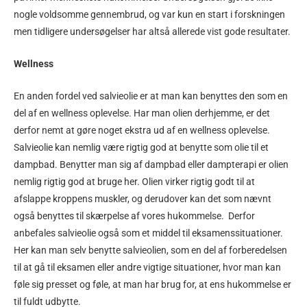
nogle voldsomme gennembrud, og var kun en start i forskningen
men tidligere undersøgelser har altså allerede vist gode resultater.
Wellness
En anden fordel ved salvieolie er at man kan benyttes den som en
del af en wellness oplevelse. Har man olien derhjemme, er det
derfor nemt at gøre noget ekstra ud af en wellness oplevelse.
Salvieolie kan nemlig være rigtig god at benytte som olie til et
dampbad. Benytter man sig af dampbad eller dampterapi er olien
nemlig rigtig god at bruge her. Olien virker rigtig godt til at
afslappe kroppens muskler, og derudover kan det som nævnt
også benyttes til skærpelse af vores hukommelse. Derfor
anbefales salvieolie også som et middel til eksamenssituationer.
Her kan man selv benytte salvieolien, som en del af forberedelsen
til at gå til eksamen eller andre vigtige situationer, hvor man kan
føle sig presset og føle, at man har brug for, at ens hukommelse er
til fuldt udbytte.