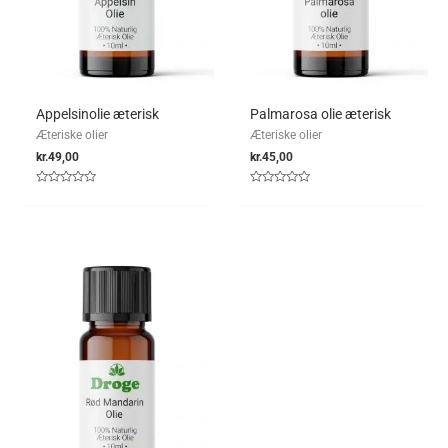
Appelsinolie æterisk
Palmarosa olie æterisk
Æteriske olier
Æteriske olier
kr.
49,00
kr.
45,00
Vurderet
Vurderet
0
0
ud
ud
af
af
5
5