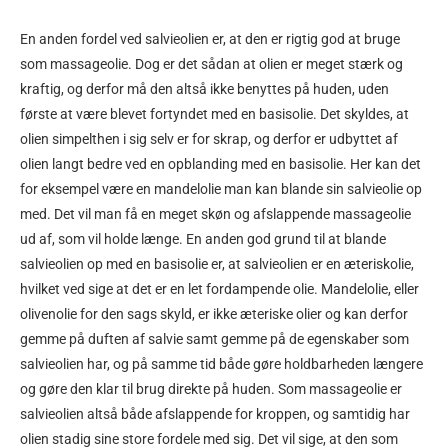
En anden fordel ved salvieolien er, at den er rigtig god at bruge
som massageolie. Dog er det sådan at olien er meget stærk og
kraftig, og derfor må den altså ikke benyttes på huden, uden
første at være blevet fortyndet med en basisolie. Det skyldes, at
olien simpelthen i sig selv er for skrap, og derfor er udbyttet af
olien langt bedre ved en opblanding med en basisolie. Her kan det
for eksempel være en mandelolie man kan blande sin salvieolie op
med. Det vil man få en meget skøn og afslappende massageolie
ud af, som vil holde længe. En anden god grund til at blande
salvieolien op med en basisolie er, at salvieolien er en æteriskolie,
hvilket ved sige at det er en let fordampende olie. Mandelolie, eller
olivenolie for den sags skyld, er ikke æteriske olier og kan derfor
gemme på duften af salvie samt gemme på de egenskaber som
salvieolien har, og på samme tid både gøre holdbarheden længere
og gøre den klar til brug direkte på huden. Som massageolie er
salvieolien altså både afslappende for kroppen, og samtidig har
olien stadig sine store fordele med sig. Det vil sige, at den som