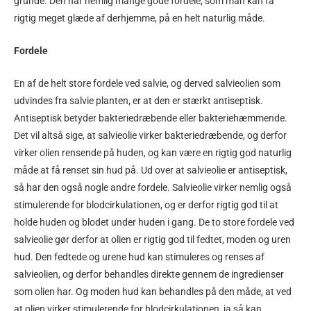
grunde. Den har nemlig mange gode fordele, som man kan få
rigtig meget glæde af derhjemme, på en helt naturlig måde.
Fordele
En af de helt store fordele ved salvie, og derved salvieolien som
udvindes fra salvie planten, er at den er stærkt antiseptisk.
Antiseptisk betyder bakteriedræbende eller bakteriehæmmende.
Det vil altså sige, at salvieolie virker bakteriedræbende, og derfor
virker olien rensende på huden, og kan være en rigtig god naturlig
måde at få renset sin hud på. Ud over at salvieolie er antiseptisk,
så har den også nogle andre fordele. Salvieolie virker nemlig også
stimulerende for blodcirkulationen, og er derfor rigtig god til at
holde huden og blodet under huden i gang. De to store fordele ved
salvieolie gør derfor at olien er rigtig god til fedtet, moden og uren
hud. Den fedtede og urene hud kan stimuleres og renses af
salvieolien, og derfor behandles direkte gennem de ingredienser
som olien har. Og moden hud kan behandles på den måde, at ved
at olien virker stimulerende for blodcirkulationen, ja så kan