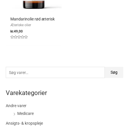
Mandarinolie rød æterisk
Æteriske olier
kr.
49,00
Vurderet
0
ud
af
5
Søg
Varekategorier
Andre varer
Medicare
Ansigts- & kropspleje