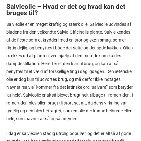
Salvieolie – Hvad er det og hvad kan det
bruges til?
Salvieolie er en meget kraftig og stærk olie. Salvieolie udvindes af
bladene fra den velkendte Salvia Officinalis plante. Salvie kendes
af de fleste som et krydderi med en stor og skøn smag, som er
rigtig dejlig, og benyttes i både det salte og det søde køkken. Olien
trækkes ud af planten, ved hjælp af den metode som kaldes
dampdestillation. Herefter er den klar til brug, og kan altså
benyttes til et væld af forskellige ting i dagligdagen. Den æteriske
olie er dog kun til udvortes brug, og må derfor ikke indtages.
Navnet “salvie” kommer fra det latinske ord “salvare” som betyder
‘at hele’. Salvieolie er altså blevet brugt helt tilbage til romertiden. I
romertiden blev olien brugt til stort set alt, da dens virkning var
tydelig og den blev betragtet, som en olie der kunne helbrede eller
hele, som navnet altså også antyder.
I dag er salvieolien stadig utrolig populær, og det er altså af gode