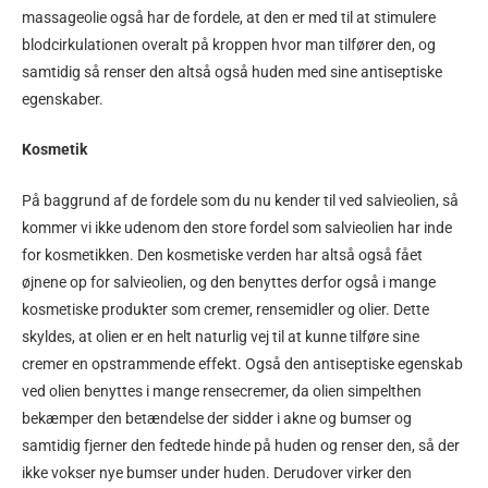
massageolie også har de fordele, at den er med til at stimulere
blodcirkulationen overalt på kroppen hvor man tilfører den, og
samtidig så renser den altså også huden med sine antiseptiske
egenskaber.
Kosmetik
På baggrund af de fordele som du nu kender til ved salvieolien, så
kommer vi ikke udenom den store fordel som salvieolien har inde
for kosmetikken. Den kosmetiske verden har altså også fået
øjnene op for salvieolien, og den benyttes derfor også i mange
kosmetiske produkter som cremer, rensemidler og olier. Dette
skyldes, at olien er en helt naturlig vej til at kunne tilføre sine
cremer en opstrammende effekt. Også den antiseptiske egenskab
ved olien benyttes i mange rensecremer, da olien simpelthen
bekæmper den betændelse der sidder i akne og bumser og
samtidig fjerner den fedtede hinde på huden og renser den, så der
ikke vokser nye bumser under huden. Derudover virker den