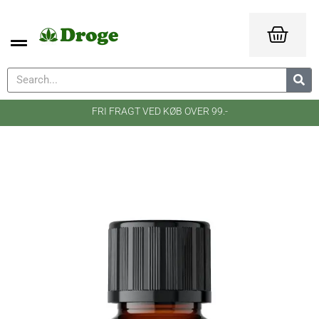
FRI FRAGT VED KØB OVER 99.-