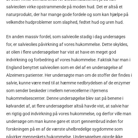
salvieolien virke opstrammende på moden hud. Det er altså et
naturprodukt, der har mange gode fordele og som kan hjælpe på
velkendte hudproblemer som slaphed, fedtet hud og uren hud.
En anden massiv fordel, som salvieolie stadig i dag undersøges
for, er salvieolies påvirkning af vores hukommelse. Dette skyldes,
at olien i flere undersøgelser har vist at have en meget god
indvirkning og forbedring af vores hukommelse. Faktisk har man i
England benyttet salvieolien som en del af en undersøgelse af
Alzeimers patienter. Her undersøgte man om de stoffer der findes i
salvie, kunne være med til at hæmme nedbrydelsen af de enzymer
som sender beskeder i mellem nervecellerne i hjernens
hukommelsescenter. Denne undersøgelse blev sat på benene i
kølvandet af, at flere undersøgelser altså havde vist, at salvie har
en rigtig god indvirkning på vores hukommelse, og derfor ville man
undersøge om man kunne gøre et stort gennembrud inden for
forskningen på en af de værste uhelbredelige sygdomme som
påvirker menneskets hukommelse. Undersøgelsen gjorde ikke