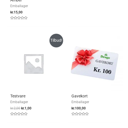
Amber
Vurderet
0
Emballager
ud
af
kr.
15,00
5
Vurderet
0
ud
af
5
Tilbud!
Testvare
Gavekort
Emballager
Emballager
kr.
2,00
kr.
1,00
kr.
100,00
Vurderet
Vurderet
0
0
ud
ud