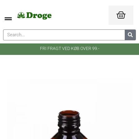
FRI FRAGT VED KØB OVER 99.-