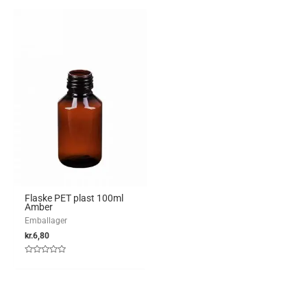
af
af
5
5
Flaske PET plast 100ml
Amber
Emballager
kr.
6,80
Vurderet
0
ud
af
5