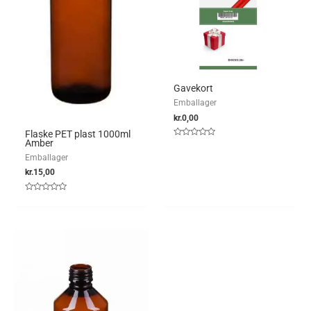
Gavekort
Emballager
kr.
0,00
Flaske PET plast 1000ml
Amber
Vurderet
0
Emballager
ud
af
kr.
15,00
5
Vurderet
0
ud
af
5