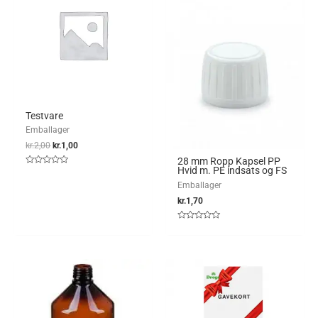
Testvare
Emballager
kr.
2,00
kr.
1,00
28 mm Ropp Kapsel PP
Hvid m. PE indsats og FS
Vurderet
0
Emballager
ud
af
kr.
1,70
5
Vurderet
0
ud
af
5