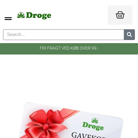
FRI FRAGT VED KØB OVER 99.-