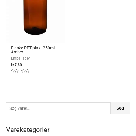
Flaske PET plast 250ml
Amber
Emballager
kr.
7,80
Vurderet
0
ud
af
5
Søg
Varekategorier