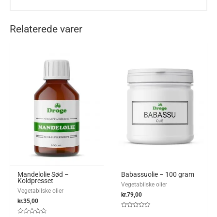
Relaterede varer
Mandelolie Sød –
Babassuolie – 100 gram
Koldpresset
Vegetabilske olier
Vegetabilske olier
kr.
79,00
kr.
35,00
Vurderet