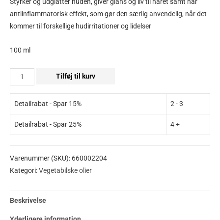
Styrker og udglatter huden, giver glans og liv til håret samt har
antiinflammatorisk effekt, som gør den særlig anvendelig, når det
kommer til forskellige hudirritationer og lidelser
100 ml
Tilføj til kurv
Detailrabat - Spar 15%
2 - 3
Detailrabat - Spar 25%
4 +
Varenummer (SKU):
660002204
Kategori:
Vegetabilske olier
Beskrivelse
Yderligere information