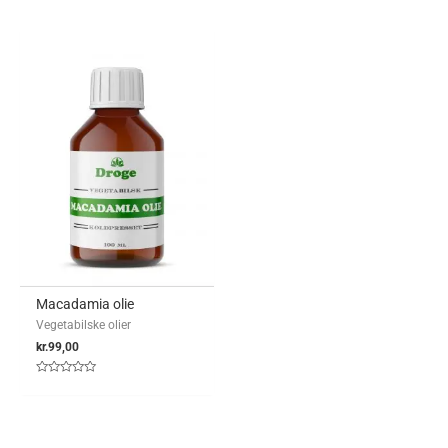
5
ud
af
5
Macadamia olie
Vegetabilske olier
kr.
99,00
Vurderet
0
ud
af
5