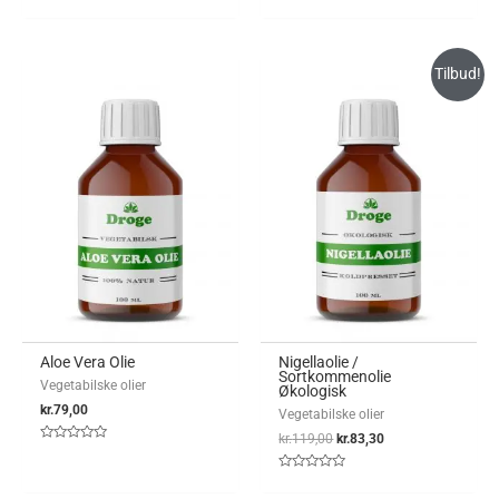
0
Vurderet
ud
0
af
ud
5
af
5
Tilbud!
Aloe Vera Olie
Nigellaolie /
Sortkommenolie
Vegetabilske olier
Økologisk
kr.
79,00
Vegetabilske olier
kr.
119,00
kr.
83,30
Vurderet
0
ud
Vurderet
af
0