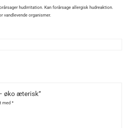
orårsager hudirritation. Kan forårsage allergisk hudreaktion.
 for vandlevende organismer.
– øko æterisk”
et med
*