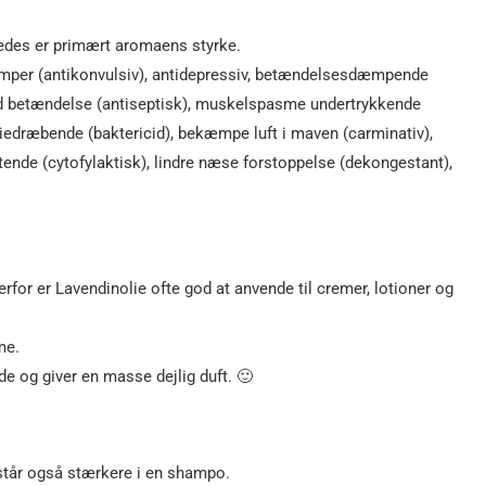
ledes er primært aromaens styrke.
kramper (antikonvulsiv), antidepressiv, betændelsesdæmpende
 mod betændelse (antiseptisk), muskelspasme undertrykkende
eriedræbende (baktericid), bekæmpe luft i maven (carminativ),
tende (cytofylaktisk), lindre næse forstoppelse (dekongestant),
erfor er Lavendinolie ofte god at anvende til cremer, lotioner og
me.
e og giver en masse dejlig duft. 🙂
mstår også stærkere i en shampo.