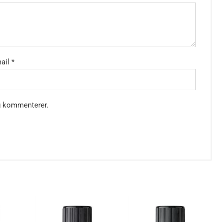
mail
*
g kommenterer.