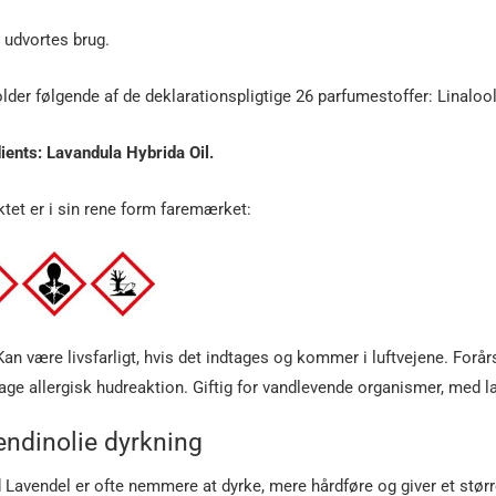
l udvortes brug.
lder følgende af de deklarationspligtige 26 parfumestoffer: Linalool
ients: Lavandula Hybrida Oil.
tet er i sin rene form faremærket:
Kan være livsfarligt, hvis det indtages og kommer i luftvejene. Forårs
age allergisk hudreaktion. Giftig for vandlevende organismer, med la
endinolie dyrkning
 Lavendel er ofte nemmere at dyrke, mere hårdføre og giver et større u