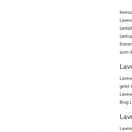
Kemisk
Lavend
(antip
(antis
fremme
som d
Lave
Lavend
geler
Lavend
Brug L
Lave
Lavend