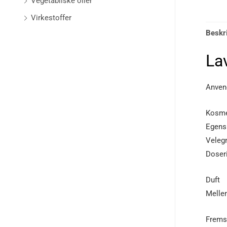
Vegetabilske olier
Virkestoffer
Beskr
La
Anven
Kosme
Egensk
Velegn
Doseri
Duft
Melle
Fremst