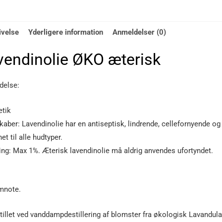
ivelse
Yderligere information
Anmeldelser (0)
vendinolie ØKO æterisk
delse:
tik
aber: Lavendinolie har en antiseptisk, lindrende, cellefornyende og 
et til alle hudtyper.
ng: Max 1%. Æterisk lavendinolie må aldrig anvendes ufortyndet.
mnote.
illet ved vanddampdestillering af blomster fra økologisk Lavandula