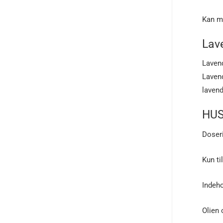
Kan me
Lav
Lavend
Lavend
lavend
HU
Doseri
Kun ti
Indeho
Olien 