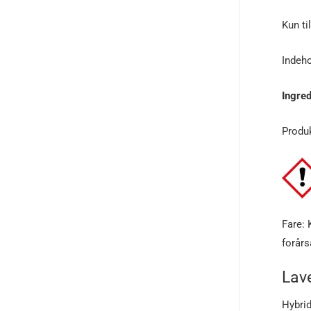
Kun ti
Indeho
Ingred
Produk
Fare: 
forårs
Lav
Hybrid