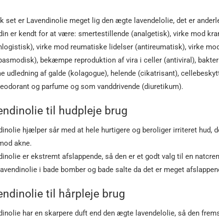
 set er Lavendinolie meget lig den ægte lavendelolie, det er ander
in er kendt for at være: smertestillende (analgetisk), virke mod 
hlogistisk), virke mod reumatiske lidelser (antireumatisk), virke
pasmodisk), bekæmpe reproduktion af vira i celler (antiviral), bakt
 udledning af galde (kolagogue), helende (cikatrisant), cellebeskyt
eodorant og parfume og som vanddrivende (diuretikum).
ndinolie til hudpleje brug
inolie hjælper sår med at hele hurtigere og beroliger irriteret hud, d
 mod akne.
inolie er ekstremt afslappende, så den er et godt valg til en natcre
avendinolie i bade bomber og bade salte da det er meget afslappend
ndinolie til hårpleje brug
inolie har en skarpere duft end den ægte lavendelolie, så den fre