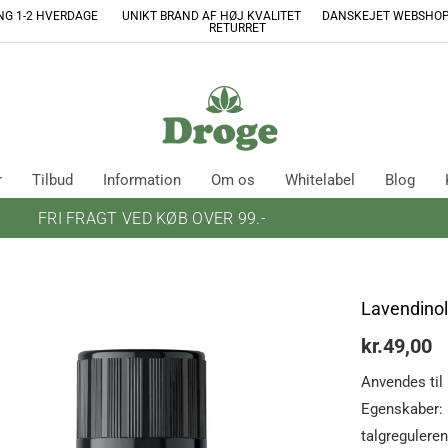
RING 1-2 HVERDAGE UNIKT BRAND AF HØJ KVALITET DANSKEJET WEBSH
RETURRET
r
Tilbud
Information
Om os
Whitelabel
Blog
FRI FRAGT VED KØB OVER 99.-
Lavendinol
kr.
49,00
Anvendes til
Egenskaber: 
talgreguleren