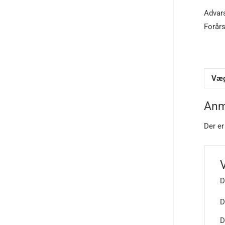
Advars
Forårs
Væ
Anm
Der er
D
D
D