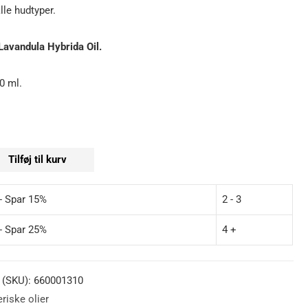
alle hudtyper.
 Lavandula Hybrida Oil.
0 ml.
Tilføj til kurv
 - Spar 15%
2 - 3
 - Spar 25%
4 +
 (SKU):
660001310
riske olier