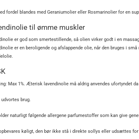
d fordel blandes med Geraniumolier eller Rosmarinolier for en sup
endinolie til ømme muskler
inolie er god som smertestillende, så olien virker godt i en massa
inolie er en beroligende og afslappende olie, når den bruges i s
elolie.
SK
ng: Max 1%. Æterisk lavendinolie må aldrig anvendes ufortyndet da 
l udvortes brug.
lder naturligt følgende allergene parfumestoffer som kan give gener
opbevares køligt, den bør ikke stå i direkte sollys eller udsættes for 