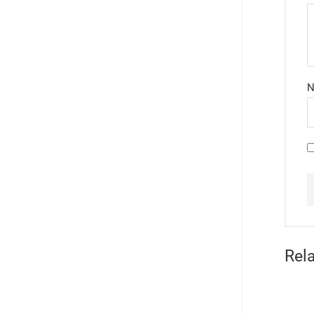
N
Rela