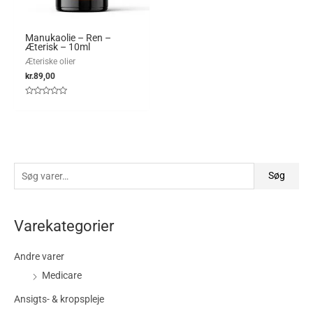
Manukaolie – Ren –
Æterisk – 10ml
Æteriske olier
kr.
89,00
Vurderet
0
ud
af
5
Søg
Varekategorier
Andre varer
Medicare
Ansigts- & kropspleje