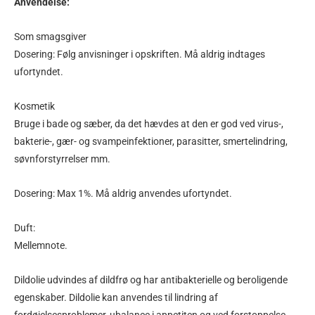
Anvendelse:
Som smagsgiver
Dosering: Følg anvisninger i opskriften. Må aldrig indtages
ufortyndet.
Kosmetik
Bruge i bade og sæber, da det hævdes at den er god ved virus-,
bakterie-, gær- og svampeinfektioner, parasitter, smertelindring,
søvnforstyrrelser mm.
Dosering: Max 1%. Må aldrig anvendes ufortyndet.
Duft:
Mellemnote.
Dildolie udvindes af dildfrø og har antibakterielle og beroligende
egenskaber. Dildolie kan anvendes til lindring af
fordøjelsesproblemer, ubalance i appetiten og ved forstoppelse.