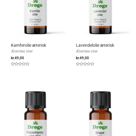
Kamferolie æterisk
Lavendelolie æterisk
Æteriske olier
Æteriske olier
kr.
49,00
kr.
49,00
Vurderet
Vurderet
0
0
ud
ud
af
af
5
5