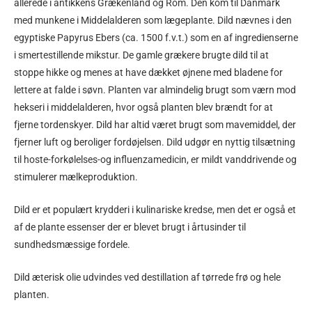
allerede i antikkens Grækenland og Rom. Den kom til Danmark
med munkene i Middelalderen som lægeplante. Dild nævnes i den
egyptiske Papyrus Ebers (ca. 1500 f.v.t.) som en af ingredienserne
i smertestillende mikstur. De gamle grækere brugte dild til at
stoppe hikke og menes at have dækket øjnene med bladene for
lettere at falde i søvn. Planten var almindelig brugt som værn mod
hekseri i middelalderen, hvor også planten blev brændt for at
fjerne tordenskyer. Dild har altid været brugt som mavemiddel, der
fjerner luft og beroliger fordøjelsen. Dild udgør en nyttig tilsætning
til hoste-forkølelses-og influenzamedicin, er mildt vanddrivende og
stimulerer mælkeproduktion.
Dild er et populært krydderi i kulinariske kredse, men det er også et
af de plante essenser der er blevet brugt i årtusinder til
sundhedsmæssige fordele.
Dild æterisk olie udvindes ved destillation af tørrede frø og hele
planten.