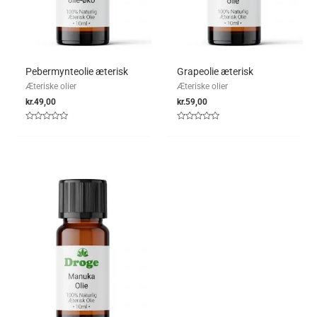
Pebermynteolie æterisk
Grapeolie æterisk
Æteriske olier
Æteriske olier
kr.
49,00
kr.
59,00
Vurderet
Vurderet
0
0
ud
ud
af
af
5
5