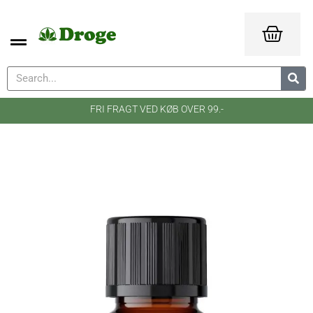
FRI FRAGT VED KØB OVER 99.-