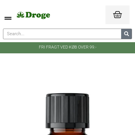
FRI FRAGT VED KØB OVER 99.-