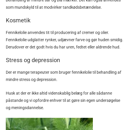
behandling af mindre sår og blå mærker. Det kan også anvendes
som mundskyld til at modvirker tandkødsbetændelse.
Kosmetik
Fennikelolie anvendes tit til producering af cremer og olier.
Fennikelolie udglatter rynker, udjævner farve og gør huden smidig.
Derudover er det godt hvis du har uren, fedtet eller aldrende hud.
Stress og depression
Der er mange terapeuter som bruger fennikelolie til behandling af
mindre stress og depression.
Husk at der er ikke altid videnskablig belæg for alle sådanne
påstande og vi opfordre enhver til at gøre sin egen undersøgelse
og meningsdannelse.