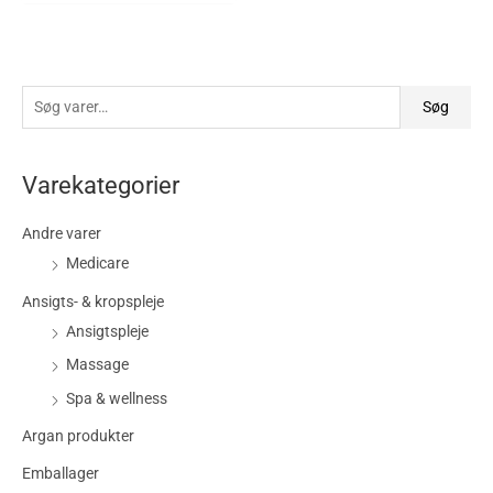
0
ud
af
5
Søg
Varekategorier
Andre varer
Medicare
Ansigts- & kropspleje
Ansigtspleje
Massage
Spa & wellness
Argan produkter
Emballager