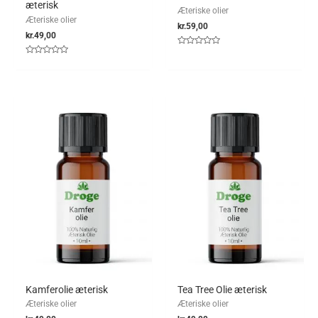
æterisk
Æteriske olier
Æteriske olier
kr.
59,00
kr.
49,00
Vurderet
0
Vurderet
ud
0
af
ud
5
af
5
Kamferolie æterisk
Tea Tree Olie æterisk
Æteriske olier
Æteriske olier